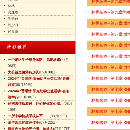
林枫传略--第九章为
林枫
林枫传略--第九章为
龚逢春
牛荫冠
林枫传略--第八章 
刘少白
孙良臣
林枫传略--第八章 
林枫传略--第八章 
林枫传略--第八章 
一个老区学子献身国防、兑现承诺
(11月
06日)
林枫传略--第八章 
为公益之路添砖加瓦
(09月09日)
林枫传略--第七章 
2024年“晋绥情·阳光助学公益活动”走进
吕梁
(08月30日)
林枫传略--第七章 
2024年“晋绥情·阳光助学公益活动”在临
汾举行
(08月30日)
林枫传略--第七章 
你把真情给农民，他们把你装心底。
(08月
16日)
林枫传略--第七章 
一所中学抗战举校从军……
(08月09日)
林枫传略--第七章 
清华园里的红色传承
(07月22日)
做红色文物的守护者、传承人
(07月17日)