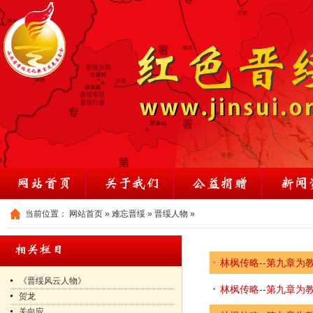
当前位置：
网站首页
»
难忘晋绥
»
晋绥人物
»
林枫传略--第九章为
《晋绥风云人物》
林枫传略--第九章为
贺龙
关向应