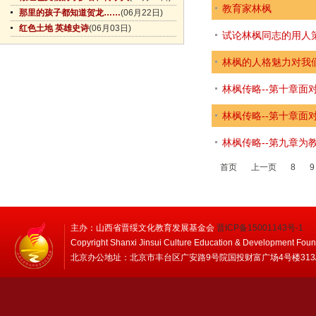
教育家林枫
那里的孩子都知道贺龙……
(06月22日)
红色土地 英雄史诗
(06月03日)
试论林枫同志的用人
林枫的人格魅力对我
林枫传略--第十章面
林枫传略--第十章面
林枫传略--第九章为
首页
上一页
8
9
主办：山西省晋绥文化教育发展基金会
晋ICP备15001143号-1
Copyright Shanxi Jinsui Culture Education & Development Foun
北京办公地址：北京市丰台区广安路9号院国投财富广场4号楼313/314 邮编：1