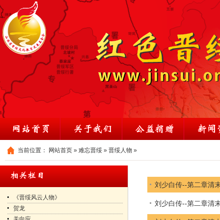
当前位置：
网站首页
»
难忘晋绥
»
晋绥人物
»
刘少白传--第二章清
《晋绥风云人物》
刘少白传--第二章清
贺龙
关向应