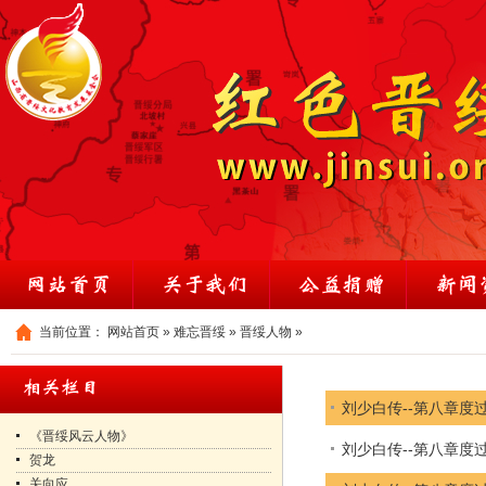
当前位置：
网站首页
»
难忘晋绥
»
晋绥人物
»
刘少白传--第八章度
《晋绥风云人物》
刘少白传--第八章度
贺龙
关向应