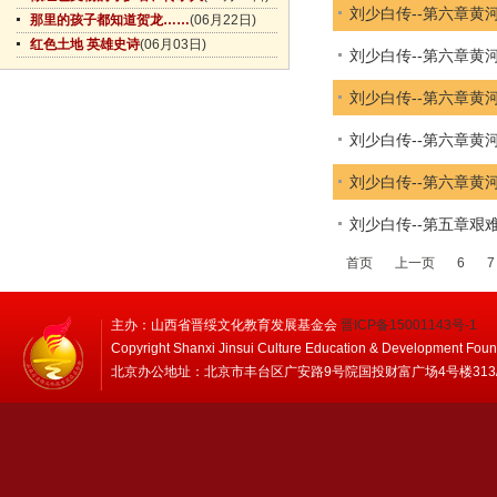
刘少白传--第六章黄
那里的孩子都知道贺龙……
(06月22日)
红色土地 英雄史诗
(06月03日)
刘少白传--第六章黄
刘少白传--第六章黄
刘少白传--第六章黄
刘少白传--第六章黄
刘少白传--第五章艰
首页
上一页
6
7
主办：山西省晋绥文化教育发展基金会
晋ICP备15001143号-1
Copyright Shanxi Jinsui Culture Education & Development Foun
北京办公地址：北京市丰台区广安路9号院国投财富广场4号楼313/314 邮编：1