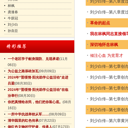
刘少白传--第八章度
林枫
刘少白传--第八章度
龚逢春
牛荫冠
革命的起点
刘少白
孙良臣
我在林枫同志直接领
深切地怀念林枫
倾注心血 为党育才
一个老区学子献身国防、兑现承诺
(11月
06日)
刘少白传--第七章创
为公益之路添砖加瓦
(09月09日)
刘少白传--第七章创
2024年“晋绥情·阳光助学公益活动”走进
吕梁
(08月30日)
刘少白传--第七章创
2024年“晋绥情·阳光助学公益活动”在临
汾举行
(08月30日)
刘少白传--第七章创
你把真情给农民，他们把你装心底。
(08月
16日)
刘少白传--第七章创
一所中学抗战举校从军……
(08月09日)
刘少白传--第六章黄
清华园里的红色传承
(07月22日)
做红色文物的守护者、传承人
(07月17日)