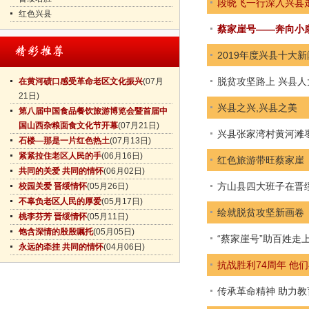
段晓飞一行深入兴县
红色兴县
蔡家崖号——奔向小
2019年度兴县十大新
脱贫攻坚路上 兴县
在黄河碛口感受革命老区文化振兴
(07月
21日)
兴县之兴,兴县之美
第八届中国食品餐饮旅游博览会暨首届中
国山西杂粮面食文化节开幕
(07月21日)
兴县张家湾村黄河滩
石楼—那是一片红色热土
(07月13日)
紧紧拉住老区人民的手
(06月16日)
红色旅游带旺蔡家崖
共同的关爱 共同的情怀
(06月02日)
方山县四大班子在晋
校园关爱 晋绥情怀
(05月26日)
不辜负老区人民的厚爱
(05月17日)
绘就脱贫攻坚新画卷
桃李芬芳 晋绥情怀
(05月11日)
饱含深情的殷殷嘱托
(05月05日)
“蔡家崖号”助百姓走
永远的牵挂 共同的情怀
(04月06日)
抗战胜利74周年 他
传承革命精神 助力教