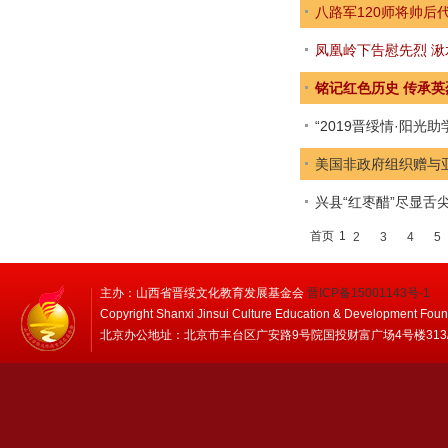
八路军120师将帅后
凤凰岭下告慰先烈 
铭记红色历史 传承
“2019晋绥情·阳光
美国非政府组织赠与
兴县“红枣醋”尽显舌
首页
1
2
3
4
5
主办：山西省晋绥文化教育发展基金会
晋ICP备15001143号-1
Copyright Shanxi Jinsui Culture Education & Development Foun
北京办公地址：北京市丰台区广安路9号院国投财富广场4号楼313/314 邮编：1