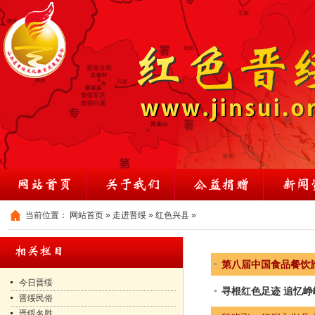
当前位置：
网站首页
»
走进晋绥
»
红色兴县
»
第八届中国食品餐饮
今日晋绥
寻根红色足迹 追忆峥
晋绥民俗
晋绥名胜