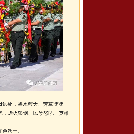
园远处，碧水蓝天、芳草凄凄、
代，烽火狼烟、民族怒吼、英雄
红色沃土。