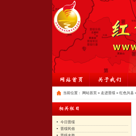
当前位置：
网站首页
»
走进晋绥
»
红色兴县
今日晋绥
晋绥民俗
晋绥名胜