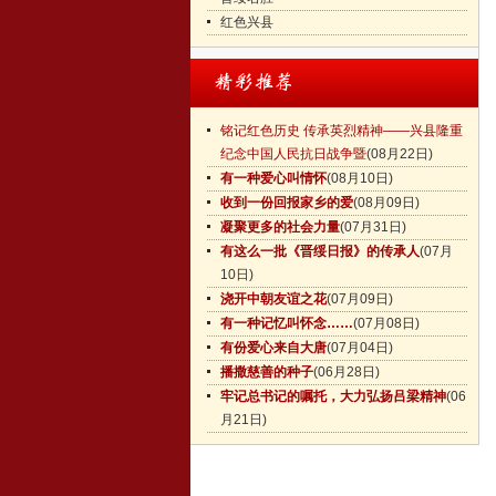
红色兴县
铭记红色历史 传承英烈精神——兴县隆重
纪念中国人民抗日战争暨
(08月22日)
有一种爱心叫情怀
(08月10日)
收到一份回报家乡的爱
(08月09日)
凝聚更多的社会力量
(07月31日)
有这么一批《晋绥日报》的传承人
(07月
10日)
浇开中朝友谊之花
(07月09日)
有一种记忆叫怀念……
(07月08日)
有份爱心来自大唐
(07月04日)
播撒慈善的种子
(06月28日)
牢记总书记的嘱托，大力弘扬吕梁精神
(06
月21日)