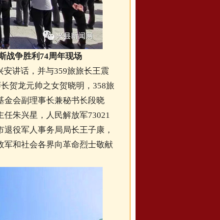
斯战争胜利74周年现场
安讲话，并与359旅旅长王震
长贺龙元帅之女贺晓明，358旅
基金会副理事长兼秘书长段晓
朱兴星，人民解放军73021
市退役军人事务局局长王子康，
政军和社会各界向革命烈士敬献