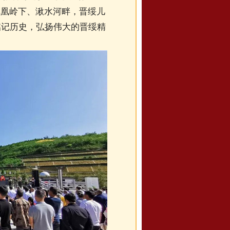
凤凰岭下、湫水河畔，晋绥儿
铭记历史，弘扬伟大的晋绥精