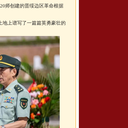
20师创建的晋绥边区革命根据
土地上谱写了一篇篇英勇豪壮的