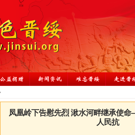
»
凤凰岭下告慰先烈 湫水河畔继承使命
人民抗