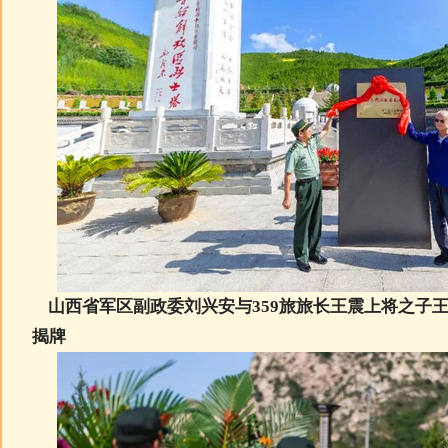
山西省军区副政委刘兴安与359旅旅长王震上将之子
揭牌