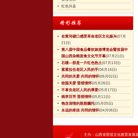
红色兴县
在黄河碛口感受革命老区文化振兴
(07月
21日)
第八届中国食品餐饮旅游博览会暨首届中
国山西杂粮面食文化节开幕
(07月21日)
石楼—那是一片红色热土
(07月13日)
紧紧拉住老区人民的手
(06月16日)
共同的关爱 共同的情怀
(06月02日)
校园关爱 晋绥情怀
(05月26日)
不辜负老区人民的厚爱
(05月17日)
桃李芬芳 晋绥情怀
(05月11日)
饱含深情的殷殷嘱托
(05月05日)
永远的牵挂 共同的情怀
(04月06日)
主办：山西省晋绥文化教育发展