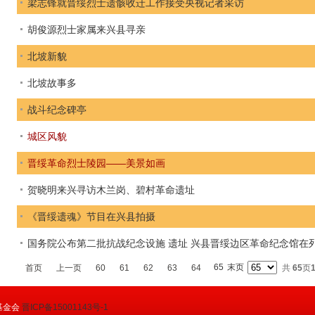
梁志锋就晋绥烈士遗骸收迁工作接受央视记者采访
胡俊源烈士家属来兴县寻亲
北坡新貌
北坡故事多
战斗纪念碑亭
城区风貌
晋绥革命烈士陵园——美景如画
贺晓明来兴寻访木兰岗、碧村革命遗址
《晋绥遗魂》节目在兴县拍摄
国务院公布第二批抗战纪念设施 遗址 兴县晋绥边区革命纪念馆在
65
末页
首页
上一页
60
61
62
63
64
共
65
页
基金会
晋ICP备15001143号-1