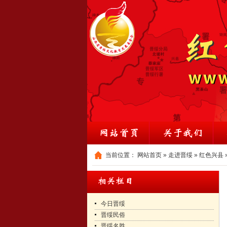
当前位置：
网站首页
»
走进晋绥
»
红色兴县
今日晋绥
晋绥民俗
晋绥名胜