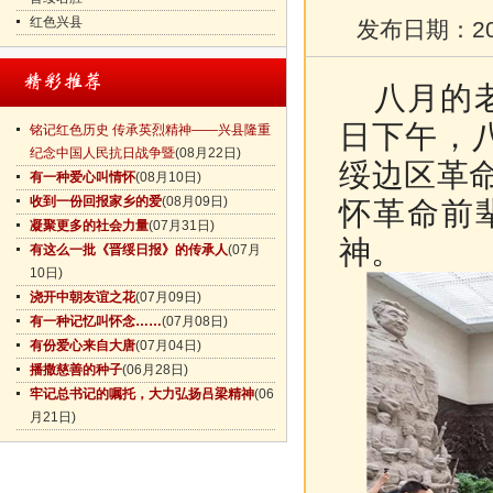
红色兴县
发布日期：
2
八月的老
日下午，八
铭记红色历史 传承英烈精神——兴县隆重
纪念中国人民抗日战争暨
(08月22日)
绥边区革
有一种爱心叫情怀
(08月10日)
收到一份回报家乡的爱
(08月09日)
怀革命前
凝聚更多的社会力量
(07月31日)
神。
有这么一批《晋绥日报》的传承人
(07月
10日)
浇开中朝友谊之花
(07月09日)
有一种记忆叫怀念……
(07月08日)
有份爱心来自大唐
(07月04日)
播撒慈善的种子
(06月28日)
牢记总书记的嘱托，大力弘扬吕梁精神
(06
月21日)