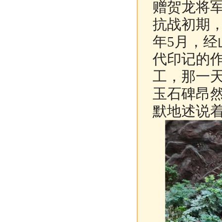
赠贺龙将
抗战初期，
年5月，
代印记的作
工，那一天
玉石碑昂
默地述说