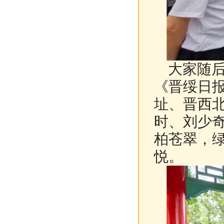
大家随后
《晋绥日
址、晋西
时、刘少
柏苍翠，
悦。