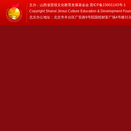
主办：山西省晋绥文化教育发展基金会 晋ICP备15001143号-1
Copyright Shanxi Jinsui Culture Education & Development Foun
北京办公地址：北京市丰台区广安路9号院国投财富广场4号楼313/314 邮编：1