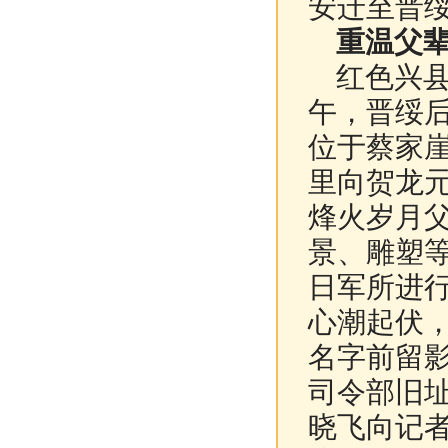
安迁至晋
重温父
红色兴县
午，晋绥后
位于蔡家
里向贺龙
烽火岁月
景、雕塑
日军所进
心潮起伏
名字前留
司令部旧
晓飞向记