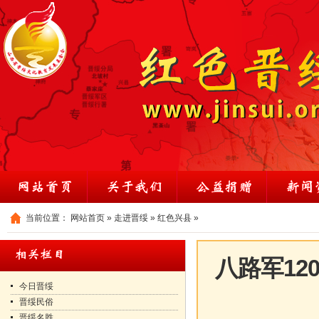
当前位置：
网站首页
»
走进晋绥
»
红色兴县
»
八路军12
今日晋绥
晋绥民俗
晋绥名胜