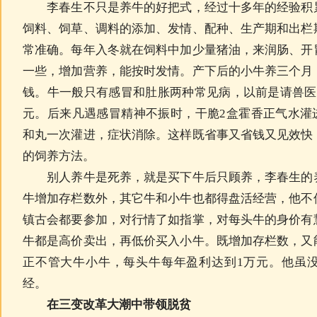
李春生不只是养牛的好把式，经过十多年的经验积累
饲料、饲草、调料的添加、发情、配种、生产期和出栏
常准确。每年入冬就在饲料中加少量猪油，来润肠、开
一些，增加营养，能按时发情。产下后的小牛养三个月
钱。牛一般只有感冒和肚胀两种常见病，以前是请兽医
元。后来凡遇感冒精神不振时，干脆2盒霍香正气水灌
和丸一次灌进，症状消除。这样既省事又省钱又见效快
的饲养方法。
别人养牛是死养，就是买下牛后只顾养，李春生的养
牛增加存栏数外，其它牛和小牛也都得盘活经营，他不
镇古会都要参加，对行情了如指掌，对每头牛的身价有
牛都是高价卖出，再低价买入小牛。既增加存栏数，又
正不管大牛小牛，每头牛每年盈利达到1万元。他虽
经。
在三变改革大潮中带领脱贫