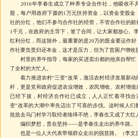
2016年李春生成立了种养专业合作社，他吸收不
股，每户用政府下拨的1万元扶持资金，以资金变股金
社的分红，他们不参与合作社的经营，不管合作社的赔
1千元，在政府的主导下，签了合同，让大家都放心。
红利分红，而这除外，最重要的是20万的股金要运作
作社要负责归还本金，这才是压力，但为了贫困户增收
村里的养牛指导，每家的买进卖出都的他亲自帮忙，
了全村的大忙人。
着力推进农村“三变”改革，激活农村经济发展新动
杆，更是党和政府促进农业增效，农民增收、农村增值
已经下拔，村经济合作社已成立，人人正忙着寻找合
变”改革的大潮中率先迈出了可喜的步伐。这时候人们
批批去乌门村学习取经者络绎不绝，李春生又成了大红
编织梦想，贵在坚持——是李春生走出的养牛路。
也是一位人大代表带领群众走出的脱贫路。（李文