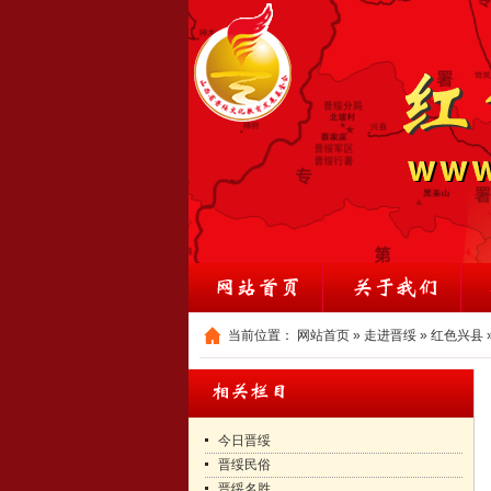
当前位置：
网站首页
»
走进晋绥
»
红色兴县
今日晋绥
晋绥民俗
晋绥名胜