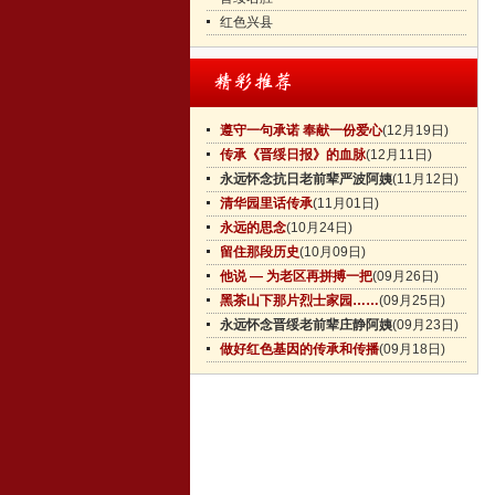
红色兴县
遵守一句承诺 奉献一份爱心
(12月19日)
传承《晋绥日报》的血脉
(12月11日)
永远怀念抗日老前辈严波阿姨
(11月12日)
清华园里话传承
(11月01日)
永远的思念
(10月24日)
留住那段历史
(10月09日)
他说 — 为老区再拼搏一把
(09月26日)
黑茶山下那片烈士家园……
(09月25日)
永远怀念晋绥老前辈庄静阿姨
(09月23日)
做好红色基因的传承和传播
(09月18日)