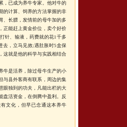
，已成为养牛专家。他对牛的
期的计算、饲养的方法掌握的非
胃、长膘，发情前的母牛加的多
，正能赶上黄金价位，卖个好价
打针、输液，药费就的花1千多
进去，立马见效;遇肚胀时5盒保
，这就是他的科学与实践相结合
牛是活养，除过母牛生产的小
但与县外客商有联系，周边的集
慧眼独到的功夫，凡能出栏的大
能盘活资金，在倒腾中盈利。反
没有文化，但早已念通这本养牛