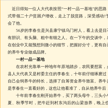
近日得知一位人大代表按照“一村一品一基地”的思路
式带领二十户贫困户增收，走上了脱贫路，深受感动!
会了他。
56岁的李春生是兴县康宁镇乌门村人，看上去是目
有胆识、有头脑、粗中有细之人。在一下午的交谈中，
在创业中又能预想到微小的细节，把握好分寸，更有自
的养牛专业做成品牌。
一村一品一基地
在农村光靠单一种地年年原地踏步，农民要想富，必
县人大代表又是村委主任的李春生，十年前仔细琢磨过
自己会饲养牛的特长，选择了自筹资金养牛致富。养牛
是李春生一直看好的，这也让他看准了，自从他养牛后
十年前李春生刚开始养牛，买了两头母牛，三头小牛
夏、秋季节时，把牛赶到村东沟后的山梁放养，晚上