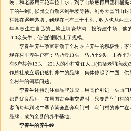
晚，和老婆用三轮车拉上水，到了山坡底再用塑料桶提
了的牛到时候就会自动来到半坡等待。到冬天雪闭山封
栏数在逐年递增，到现在已有三十七头，收入也从两三万
年李春生在自己的土地上填壕垫沟，投资建牛场，他
200余头牛，使他的圈养上了规模。
李春生养牛致富带动了全村农户养牛的积极性，家家
现在村里养牛户有：马乃云13头、马乃平9头、王香平7
有6户共养12头。221人的小村常住人口(包括老弱病残)
作总社成立后仍然打养牛的品牌，集体修起了牛圈，供
全村牛的饲草问题。
李春生还特别注重品牌效应，用高价引进一头西门塔
都是优良品种。在周围古会期交易时，只要是乌门村的
客商每年到收牛季节就会直奔乌门村。乌门村的养牛在
品牌，成为全县的养牛基地。
李春生的养牛经