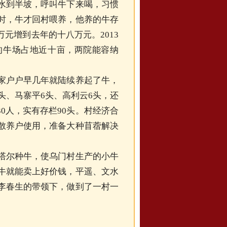
水到半坡，呼叫牛下来喝，习惯
时，牛才回村喂养，他养的牛存
元增到去年的十八万元。2013
的牛场占地近十亩，两院能容纳
户户早几年就陆续养起了牛，
头、马寨平6头、高利云6头，还
30人，实有存栏90头。村经济合
散养户使用，准备大种苜蓿解决
尔种牛，使乌门村生产的小牛
牛就能卖上好价钱，平遥、文水
李春生的带领下，做到了一村一