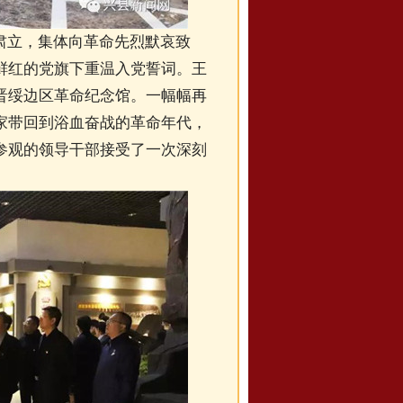
肃立，集体向革命先烈默哀致
鲜红的党旗下重温入党誓词。王
晋绥边区革命纪念馆。一幅幅再
家带回到浴血奋战的革命年代，
参观的领导干部接受了一次深刻