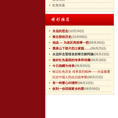
红色兴县
永远的思念
(10月24日)
留住那段历史
(10月09日)
他说 — 为老区再拼搏一把
(09月26日)
黑茶山下那片烈士家园……
(09月25日)
永远怀念晋绥老前辈庄静阿姨
(09月23日)
做好红色基因的传承和传播
(09月18日)
今日捐赠为传承
(09月05日)
铭记红色历史 传承英烈精神——兴县隆重
纪念中国人民抗日战争暨
(08月22日)
有一种爱心叫情怀
(08月10日)
收到一份回报家乡的爱
(08月09日)