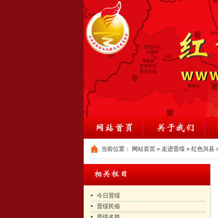
当前位置：
网站首页
»
走进晋绥
»
红色兴县
今日晋绥
晋绥民俗
晋绥名胜