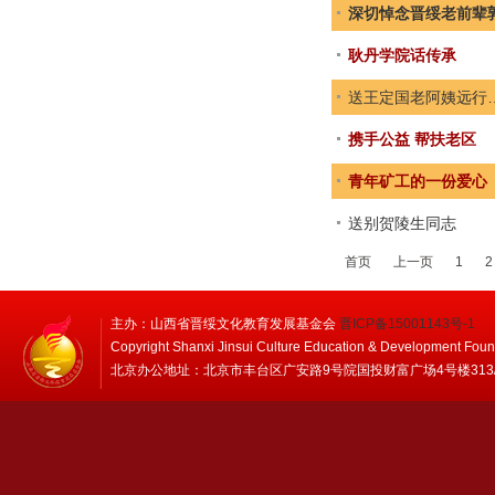
深切悼念晋绥老前辈
耿丹学院话传承
送王定国老阿姨远行
携手公益 帮扶老区
青年矿工的一份爱心
送别贺陵生同志
首页
上一页
1
2
主办：山西省晋绥文化教育发展基金会
晋ICP备15001143号-1
Copyright Shanxi Jinsui Culture Education & Development Foun
北京办公地址：北京市丰台区广安路9号院国投财富广场4号楼313/314 邮编：1