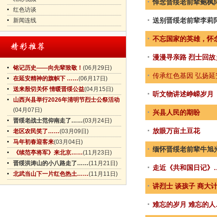
悼念晋绥老前辈鲍枫
红色访谈
送别晋绥老前辈李莉
新闻连线
不忘国家的英雄，怀
漫漫寻亲路 烈士回故
铭记历史——向先辈致敬！
(06月29日)
传承红色基因 弘扬延
在延安精神的旗帜下 ……
(06月17日)
送来殷切关怀 情暖晋绥公益
(04月15日)
听文物讲述峥嵘岁月
山西兴县举行2026年清明节烈士公祭活动
(04月07日)
兴县人民的期盼
晋绥老战士范仰南走了……
(03月24日)
放眼万亩土豆花
老区农民笑了……
(03月09日)
马年初春迎客来
(03月04日)
缅怀晋绥老前辈牛旭
《续范亭将军》来北京……
(11月23日)
晋绥洪涛山的小八路走了……
(11月21日)
走近《共和国日记》
北武当山下一片红色热土……
(11月11日)
讲烈士 谈孩子 商大
难忘的岁月 难忘的人