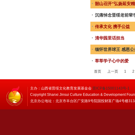
韶山召开“弘扬延安精
沉痛悼念晋绥老前辈
传承文化 携手公益
清华园里话担当
缅怀世界球王 感恩公
莘莘学子心中的爱
首页
上一页
1
2
主办：山西省晋绥文化教育发展基金会
晋ICP备15001143号-1
Copyright Shanxi Jinsui Culture Education & Development Foun
北京办公地址：北京市丰台区广安路9号院国投财富广场4号楼313/314 邮编：1