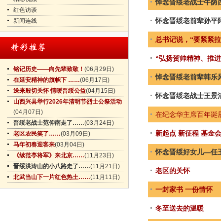
悼念晋绥老战士牛荫
红色访谈
怀念晋绥老前辈孙平
新闻连线
总书记说，“要紧紧拉
“弘扬贺帅精神、推
铭记历史——向先辈致敬！
(06月29日)
悼念晋绥老前辈韩乐
在延安精神的旗帜下 ……
(06月17日)
送来殷切关怀 情暖晋绥公益
(04月15日)
怀念晋绥老战士王景
山西兴县举行2026年清明节烈士公祭活动
(04月07日)
在纪念华主席百年诞
晋绥老战士范仰南走了……
(03月24日)
新起点 新征程 基金
老区农民笑了……
(03月09日)
马年初春迎客来
(03月04日)
怀念晋绥好女儿—任
《续范亭将军》来北京……
(11月23日)
晋绥洪涛山的小八路走了……
(11月21日)
老区的关怀
北武当山下一片红色热土……
(11月11日)
一封家书 一份情怀
冬至送去的温暖