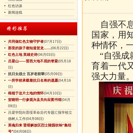
红色访谈
新闻连线
自强不息
国家，用
共同做红色文物守护者
(07月17日)
种情怀，
那里的孩子都知道贺龙……
(06月22日)
“自强成就
红色土地 英雄史诗
(06月03日)
吕梁山——晋西大地不屈的脊梁
(05月18
育着一代
日)
强大力量
抗日女战士 百岁老前辈
(05月09日)
一所学校承载着抗日名将的遗愿
(04月16
日)
根植于这片土地的情怀
(04月10日)
贺晓明一行参观兴县关向应图书馆
(04月
09日)
吕梁学院向晋绥革命后代专题汇报学校立
德树人工作
(04月08日)
英魂归来 晋绥解放区烈士陵园吹响“集结
号”
(04月08日)