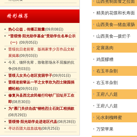
山西煮制面食之拉面
精美的花馍和长寿面
山西美食—猪血灌肠
热心公益，传播正能量
(09月08日)
山西美食—拨烂子
“晋绥情·阳光助学基金”受助学生名单公示
（一）
(09月05日)
定襄蒸肉
晋绥抗日老前辈、版画家李少言作品文献
展揭幕
(09月03日)
鸡蛋醪糟
今天，缅怀先辈，致敬那场永不屈服的抗
争
(09月03日)
右玉羊杂割
晋绥儿女关心老区贫困学子
(09月01日)
晋绥老前辈丛一平之女李欣为烈士陵园捐
右玉羊杂割
赠松柏
(09月01日)
王府八八筵
修复兴县西北农民银行印钞厂旧址开工在
即
(08月30日)
王府八八筵
为“雁门关伏击战”牺牲烈士石刻工程捐款
(08月29日)
沁水刺槐蜂蜜
晋绥情·阳光助学走进老区代县
(08月28日)
寻访百团大战首战地
(08月25日)
万荣苹果