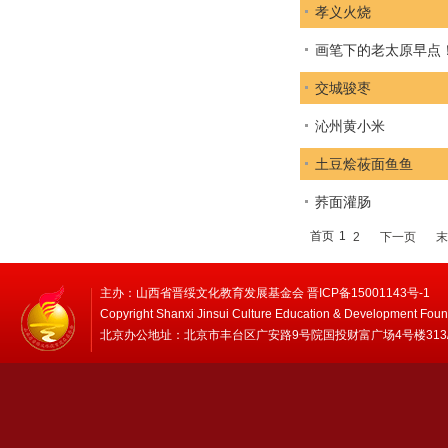
孝义火烧
画笔下的老太原早点
交城骏枣
沁州黄小米
土豆烩莜面鱼鱼
荞面灌肠
首页
1
2
下一页
末
主办：山西省晋绥文化教育发展基金会 晋ICP备15001143号-1
Copyright Shanxi Jinsui Culture Education & Development Foun
北京办公地址：北京市丰台区广安路9号院国投财富广场4号楼313/314 邮编：1