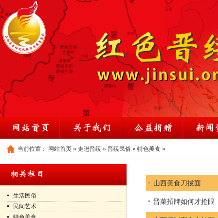
当前位置：
网站首页
»
走进晋绥
»
晋绥民俗
»
特色美食
»
山西美食刀拔面
生活民俗
晋菜招牌如何才抢眼
民间艺术
特色美食