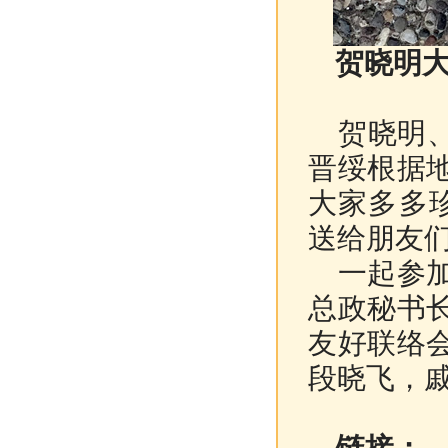
贺晓明
贺晓明、
晋绥根据
大家多多
送给朋友
一起参加见
总政秘书
友好联络
段晓飞，