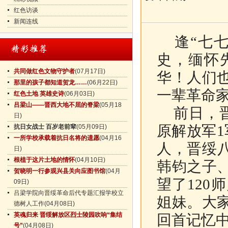
红色访谈
新闻连线
逢“七七
史，缅怀
共同做红色文物守护者
(07月17日)
华！人们
那里的孩子都知道贺龙……
(06月22日)
一辈革命
红色土地 英雄史诗
(06月03日)
吕梁山——晋西大地不屈的脊梁
(05月18
前日，晋
日)
原解放军
抗日女战士 百岁老前辈
(05月09日)
一所学校承载着抗日名将的遗愿
(04月16
人，晋绥
日)
根植于这片土地的情怀
(04月10日)
韩钧之子
贺晓明一行参观兴县关向应图书馆
(04月
望了12
09日)
吕梁学院向晋绥革命后代专题汇报学校立
姐妹。大
德树人工作
(04月08日)
英魂归来 晋绥解放区烈士陵园吹响“集结
回首记忆
号”
(04月08日)