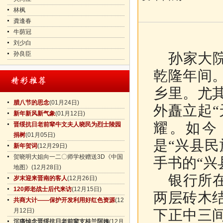
林枫
龚逢春
牛荫冠
刘少白
孙良臣
孙家大院
乾隆年间
乡里。尤
腊八节的思念
(01月24日)
外矗立起
新年新风新气象
(01月12日)
耀。如今
晋绥抗日老前辈牛文夫人晓民为烈士陵园
捐树
(01月05日)
是“兴县
新年贺词
(12月29日)
贺晓明大姐向一二〇师学校赠送3D《中国
手书的“兴
地图》
(12月28日)
银行所在
岁末迎来晋南的客人
(12月26日)
120师老战士后代来访
(12月15日)
两层砖木
共商大计——保护开发利用好红色资源
(12
月12日)
下正中三
沉痛悼念晋绥抗日老前辈支桂兰阿姨
(12月