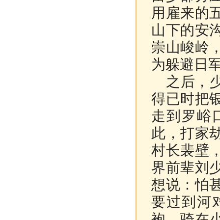
用雇来的
山下的安
崇山峻岭
为躲避日
之后，少
得已时把
走到罗峪
此，打家
村长裴壁
界前辈刘
想说：怕
要过到河
袍、骑在