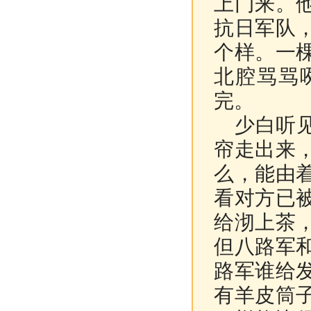
上门来。
抗日军队
个样。一
北腔骂骂
完。
少白听见
帘走出来
么，能由
看对方已
给沏上茶
但八路军
路军谁给
有羊皮筒