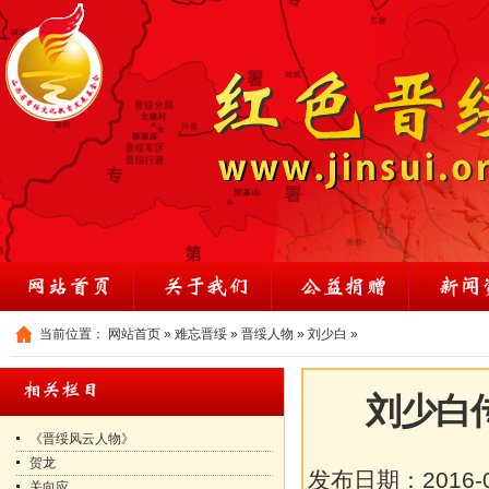
当前位置：
网站首页
»
难忘晋绥
»
晋绥人物
»
刘少白
»
刘少白
《晋绥风云人物》
贺龙
发布日期：
2016-
关向应