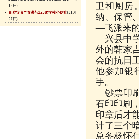
卫和厨房
12日)
百岁导演严寄洲与120师学校小剧社
(11月
纳、保管
27日)
—飞派来
兴县中学
外的韩家
会的抗日
他参加银
手。
钞票印刷
石印印刷
印章后才
计了三个
总务杨怀