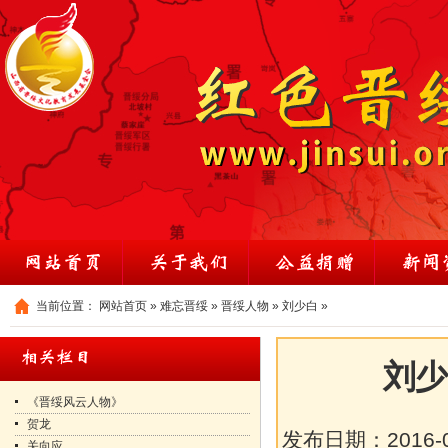
当前位置：
网站首页
»
难忘晋绥
»
晋绥人物
»
刘少白
»
刘少
《晋绥风云人物》
贺龙
发布日期：
2016-
关向应