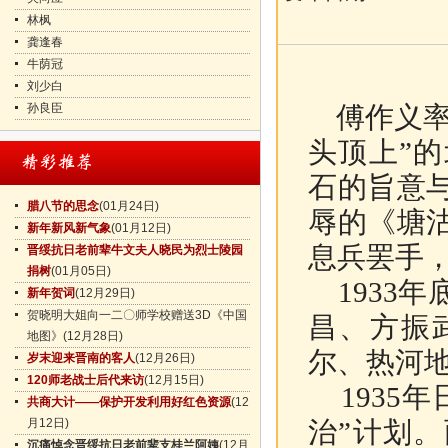
林枫
龚逢春
牛荫冠
刘少白
孙良臣
傅作义率
头顶上”
石的旨意
腊八节的思念
(01月24日)
辱的《塘
新年新风新气象
(01月12日)
息兵罢手
晋绥抗日老前辈牛文夫人晓民为烈士陵园
捐树
(01月05日)
1933
新年贺词
(12月29日)
贺晓明大姐向一二〇师学校赠送3D《中国
昌、方振
地图》
(12月28日)
尔、热河
岁末迎来晋南的客人
(12月26日)
120师老战士后代来访
(12月15日)
1935
共商大计——保护开发利用好红色资源
(12
月12日)
治”计划
沉痛悼念晋绥抗日老前辈支桂兰阿姨
(12月