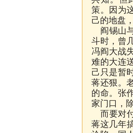
策。因为
己的地盘
阎锡山与
斗时，曾
冯阎大战
难的大连
己只是暂
蒋还狠。
的命。张
家门口，
而要对付
蒋这几年