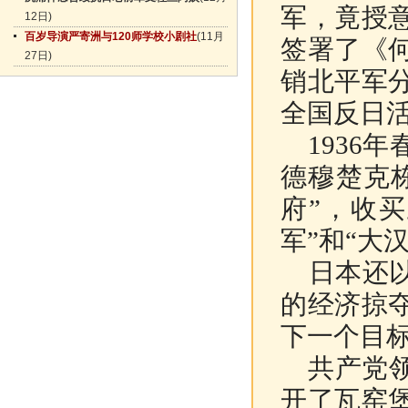
军，竟授
12日)
百岁导演严寄洲与120师学校小剧社
(11月
签署了《
27日)
销北平军
全国反日
1936
德穆楚克
府”，收
军”和“大
日本还以
的经济掠
下一个目
共产党领
开了瓦窑