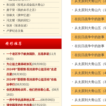
从太原到大青山六（
朱治国《投笔从戎奋战大青山》
从太原到大青山六（
龚子荣《我的未尽之言》
张稼夫《庚申忆逝》
在抗日战争中的故事
冯文耀《我的回忆》
张涛《张涛自述》
从太原到大青山五（5
卢梦纪念文集
在抗日战争中的故事
在抗日战争中的故事
一个老区学子献身国防、兑现承诺
(11月
在抗日战争中的故事
06日)
从太原到大青山五（5
为公益之路添砖加瓦
(09月09日)
2024年“晋绥情·阳光助学公益活动”走进
从太原到大青山五（
吕梁
(08月30日)
2024年“晋绥情·阳光助学公益活动”在临
从太原到大青山五（
汾举行
(08月30日)
你把真情给农民，他们把你装心底。
(08月
从太原到大青山五（
16日)
从太原到大青山五（
一所中学抗战举校从军……
(08月09日)
清华园里的红色传承
(07月22日)