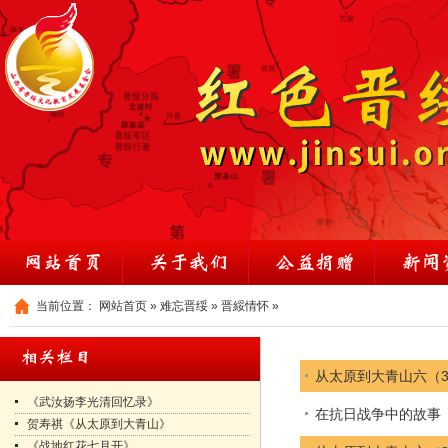
当前位置：
网站首页
»
难忘晋绥
»
晋綏情怀
»
从太原到大青山六（3
《武汝扬李光清回忆录》
在抗日战争中的故事
贺寿祺《从太原到大青山》
《战地红花七月开》