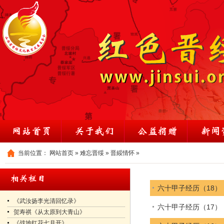
当前位置：
网站首页
»
难忘晋绥
»
晋綏情怀
»
六十甲子经历（18）
《武汝扬李光清回忆录》
六十甲子经历（17）
贺寿祺《从太原到大青山》
《战地红花七月开》