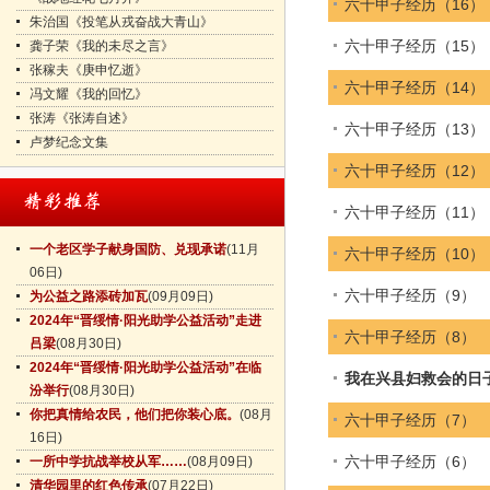
六十甲子经历（16）
朱治国《投笔从戎奋战大青山》
六十甲子经历（15）
龚子荣《我的未尽之言》
张稼夫《庚申忆逝》
六十甲子经历（14）
冯文耀《我的回忆》
张涛《张涛自述》
六十甲子经历（13）
卢梦纪念文集
六十甲子经历（12）
六十甲子经历（11）
一个老区学子献身国防、兑现承诺
(11月
六十甲子经历（10）
06日)
六十甲子经历（9）
为公益之路添砖加瓦
(09月09日)
2024年“晋绥情·阳光助学公益活动”走进
六十甲子经历（8）
吕梁
(08月30日)
2024年“晋绥情·阳光助学公益活动”在临
我在兴县妇救会的日
汾举行
(08月30日)
你把真情给农民，他们把你装心底。
(08月
六十甲子经历（7）
16日)
六十甲子经历（6）
一所中学抗战举校从军……
(08月09日)
清华园里的红色传承
(07月22日)