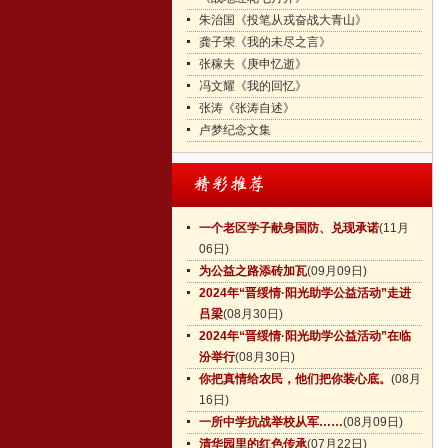
朱治国《投笔从戎奋战大青山》
龚子荣《我的未尽之言》
张稼夫《庚申忆逝》
冯文耀《我的回忆》
张涛《张涛自述》
卢梦纪念文集
一个老区学子献身国防、兑现承诺
(11月
06日)
为公益之路添砖加瓦
(09月09日)
2024年“晋绥情·阳光助学公益活动”走进
吕梁
(08月30日)
2024年“晋绥情·阳光助学公益活动”在临
汾举行
(08月30日)
你把真情给农民，他们把你装心底。
(08月
16日)
一所中学抗战举校从军……
(08月09日)
清华园里的红色传承
(07月22日)