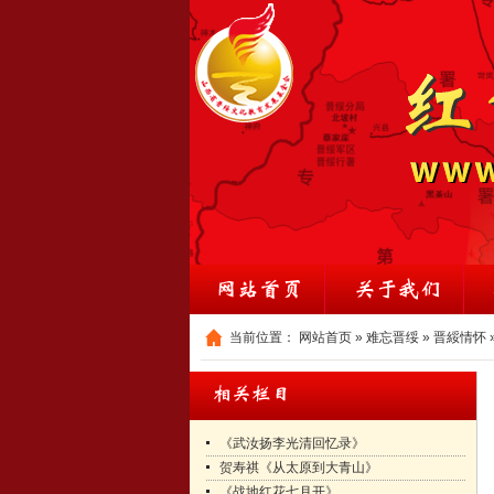
当前位置：
网站首页
»
难忘晋绥
»
晋綏情怀
《武汝扬李光清回忆录》
贺寿祺《从太原到大青山》
《战地红花七月开》