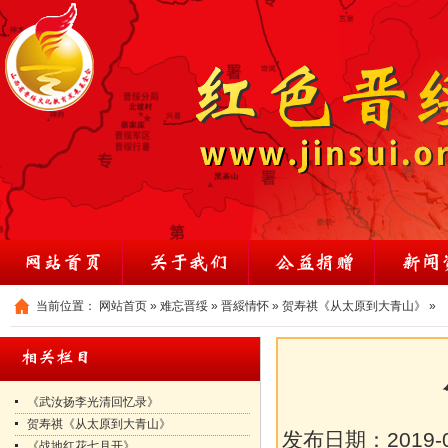
当前位置：
网站首页
»
难忘晋绥
»
晋綏情怀
»
贺寿祺《从太原到大青山》
»
《武汝扬李光清回忆录》
贺寿祺《从太原到大青山》
发布日期：
2019-
《战地红花七月开》