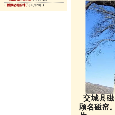
播撒慈善的种子
(06月28日)
交城县磁
顾名磁窑