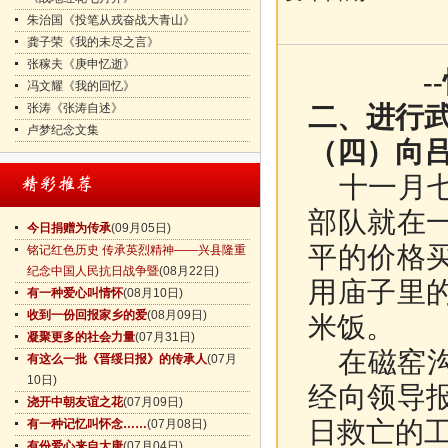
朱治国《投笔从戎奋战大青山》
龚子荣《我的未尽之言》
张稼夫《庚申忆逝》
-
冯文耀《我的回忆》
张涛《张涛自述》
二、进行
卢梦纪念文集
（四）向
十一月
部队就在
今日捐赠为传承
(09月05日)
平的价格
铭记红色历史 传承英烈精神——兴县隆重
纪念中国人民抗日战争暨
(08月22日)
用庙子里
有一种爱心叫情怀
(08月10日)
收到一份回报家乡的爱
(08月09日)
米饭。
凝聚更多的社会力量
(07月31日)
在磁窑沟
有这么一批《晋绥日报》的传承人
(07月
10日)
经向领导
浇开中朝友谊之花
(07月09日)
日救亡的
有一种记忆叫怀念……
(07月08日)
有份爱心来自大唐
(07月04日)