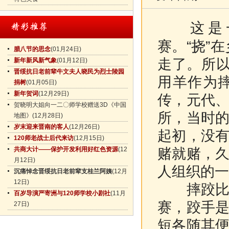
这是
赛。“挠”
腊八节的思念
(01月24日)
走了。所以
新年新风新气象
(01月12日)
晋绥抗日老前辈牛文夫人晓民为烈士陵园
用羊作为
捐树
(01月05日)
新年贺词
(12月29日)
传，元代
贺晓明大姐向一二〇师学校赠送3D《中国
所，当时
地图》
(12月28日)
岁末迎来晋南的客人
(12月26日)
起初，没
120师老战士后代来访
(12月15日)
赌就赌，
共商大计——保护开发利用好红色资源
(12
月12日)
人组织的一
沉痛悼念晋绥抗日老前辈支桂兰阿姨
(12月
12日)
摔跤比赛
百岁导演严寄洲与120师学校小剧社
(11月
赛，跤手
27日)
短各随其