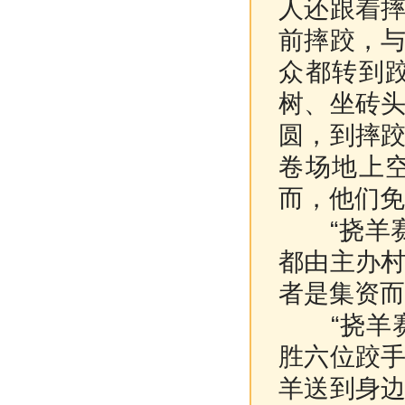
人还跟着
前摔跤，
众都转到
树、坐砖
圆，到摔
卷场地上
而，他们免
“挠羊赛
都由主办
者是集资而
“挠羊赛
胜六位跤
羊送到身