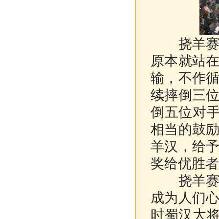
挠羊赛的
原本就站
输，不作
续摔倒三
倒五位对手
相当的鼓
羊汉，给
奖给优胜者
挠羊赛中
成为人们
时蜀汉大将