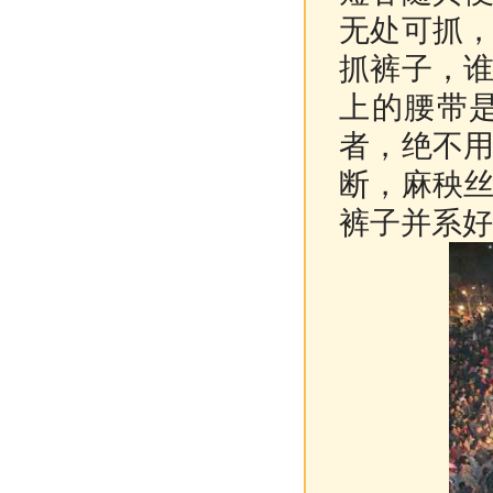
无处可抓
抓裤子，
上的腰带
者，绝不
断，麻秧
裤子并系好