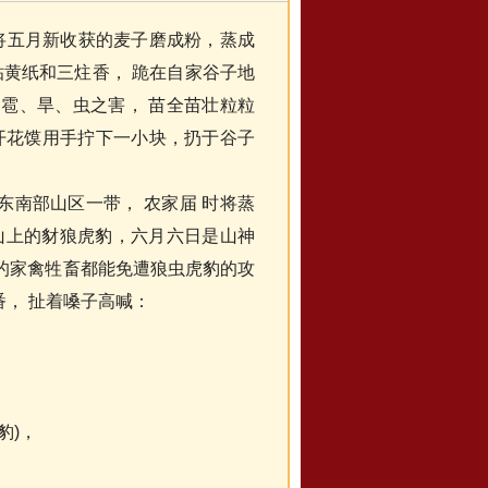
五月新收获的麦子磨成粉，蒸成
黄纸和三炷香， 跪在自家谷子地
、雹、旱、虫之害， 苗全苗壮粒粒
把开花馍用手拧下一小块，扔于谷子
东南部山区一带， 农家届 时将蒸
管山上的豺狼虎豹，六月六日是山神
养的家禽牲畜都能免遭狼虫虎豹的攻
番， 扯着嗓子高喊：
豹)，