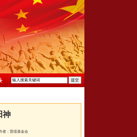
田神
者：
晋绥基金会