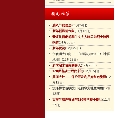
腊八节的思念
(01月24日)
新年新风新气象
(01月12日)
晋绥抗日老前辈牛文夫人晓民为烈士陵园
捐树
(01月05日)
新年贺词
(12月29日)
贺晓明大姐向一二〇师学校赠送3D《中国
地图》
(12月28日)
岁末迎来晋南的客人
(12月26日)
120师老战士后代来访
(12月15日)
共商大计——保护开发利用好红色资源
(12
月12日)
沉痛悼念晋绥抗日老前辈支桂兰阿姨
(12月
12日)
百岁导演严寄洲与120师学校小剧社
(11月
27日)