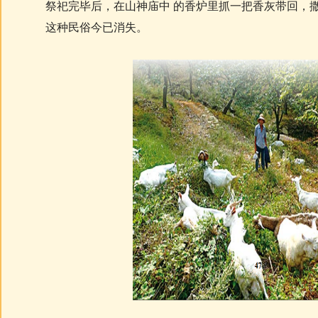
祭祀完毕后，在山神庙中 的香炉里抓一把香灰带回，撒
这种民俗今已消失。