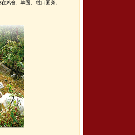
在鸡舍、羊圈、 牲口圈旁。