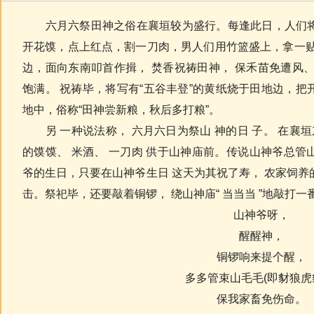
六月六祭田神之俗在襄垣较为盛行。每逢此日，人们将
开花馍，点上红点，割一刀肉，男人们用竹篮盛上，拿一贴
边，面向东南叩首作揖， 焚香祝祷田神， 保禾苗免遭风
饱满。 祝祷毕，将写有“五谷丰登”的黄纸烧于田地边，
地中，俗称“田神尝新粮，秋后多打粮”。
另 一种说法称， 六月六日为祭山 神的日 子。 在襄垣
的馍馍、 米酒、 一刀肉 供于山神庙前。传说山神爷总
爷的生日，只要在山神爷生日 这天为其祝了寿， 农家饲
击。祭祀毕，还要敲着铜锣， 绕山神庙“ 当当当 ”地敲打一
山神爷呀，
醒醒神，
铜锣响来提个醒，
多多管束山毛毛(即豺狼虎
保我家畜免伤命。