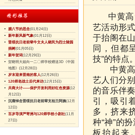
中黄高
艺活动形
腊八节的思念
(01月24日)
于抬阁在
新年新风新气象
(01月12日)
晋绥抗日老前辈牛文夫人晓民为烈士陵园
同，但都呈
捐树
(01月05日)
新年贺词
(12月29日)
技”的特点
贺晓明大姐向一二〇师学校赠送3D《中国
中黄高台
地图》
(12月28日)
岁末迎来晋南的客人
(12月26日)
艺人们分
120师老战士后代来访
(12月15日)
的音乐伴
共商大计——保护开发利用好红色资源
(12
月12日)
引，吸引
沉痛悼念晋绥抗日老前辈支桂兰阿姨
(12月
12日)
多，挤来
百岁导演严寄洲与120师学校小剧社
(11月
种“神”的
27日)
板抬起来