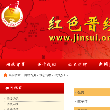
当前位置：
网站首页
»
难忘晋绥
»
寻找烈士
»
张兴
晋绥记忆
李子江
晋绥人物
晋綏情怀