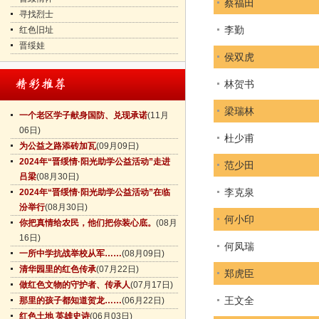
蔡福田
寻找烈士
李勤
红色旧址
晋绥娃
侯双虎
林贺书
梁瑞林
一个老区学子献身国防、兑现承诺
(11月
06日)
杜少甫
为公益之路添砖加瓦
(09月09日)
2024年“晋绥情·阳光助学公益活动”走进
范少田
吕梁
(08月30日)
李克泉
2024年“晋绥情·阳光助学公益活动”在临
汾举行
(08月30日)
何小印
你把真情给农民，他们把你装心底。
(08月
16日)
何凤瑞
一所中学抗战举校从军……
(08月09日)
清华园里的红色传承
(07月22日)
郑虎臣
做红色文物的守护者、传承人
(07月17日)
王文全
那里的孩子都知道贺龙……
(06月22日)
红色土地 英雄史诗
(06月03日)