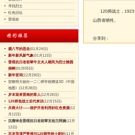
寻找烈士
120师战士，1923
红色旧址
晋绥娃
山西省牺牲。
分享到：
腊八节的思念
(01月24日)
新年新风新气象
(01月12日)
晋绥抗日老前辈牛文夫人晓民为烈士陵园
捐树
(01月05日)
新年贺词
(12月29日)
贺晓明大姐向一二〇师学校赠送3D《中国
地图》
(12月28日)
岁末迎来晋南的客人
(12月26日)
120师老战士后代来访
(12月15日)
共商大计——保护开发利用好红色资源
(12
月12日)
沉痛悼念晋绥抗日老前辈支桂兰阿姨
(12月
12日)
百岁导演严寄洲与120师学校小剧社
(11月