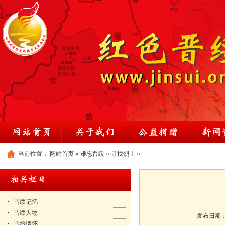
当前位置：
网站首页
»
难忘晋绥
»
寻找烈士
»
晋绥记忆
晋绥人物
发布日期
晋綏情怀