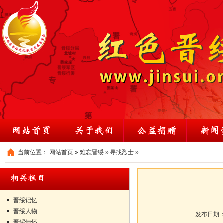
当前位置：
网站首页
»
难忘晋绥
»
寻找烈士
»
晋绥记忆
晋绥人物
发布日期
晋綏情怀