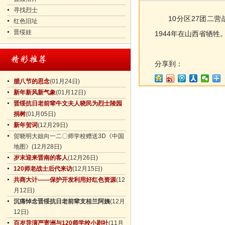
寻找烈士
10分区27团二营战
红色旧址
晋绥娃
1944年在山西省牺牲
分享到：
腊八节的思念
(01月24日)
新年新风新气象
(01月12日)
晋绥抗日老前辈牛文夫人晓民为烈士陵园
捐树
(01月05日)
新年贺词
(12月29日)
贺晓明大姐向一二〇师学校赠送3D《中国
地图》
(12月28日)
岁末迎来晋南的客人
(12月26日)
120师老战士后代来访
(12月15日)
共商大计——保护开发利用好红色资源
(12
月12日)
沉痛悼念晋绥抗日老前辈支桂兰阿姨
(12月
12日)
百岁导演严寄洲与120师学校小剧社
(11月