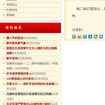
寻找烈士
独二旅27团战士，1
红色旧址
晋绥娃
牲。
分享到：
腊八节的思念
(01月24日)
新年新风新气象
(01月12日)
晋绥抗日老前辈牛文夫人晓民为烈士陵园
捐树
(01月05日)
新年贺词
(12月29日)
贺晓明大姐向一二〇师学校赠送3D《中国
地图》
(12月28日)
岁末迎来晋南的客人
(12月26日)
120师老战士后代来访
(12月15日)
共商大计——保护开发利用好红色资源
(12
月12日)
沉痛悼念晋绥抗日老前辈支桂兰阿姨
(12月
12日)
百岁导演严寄洲与120师学校小剧社
(11月