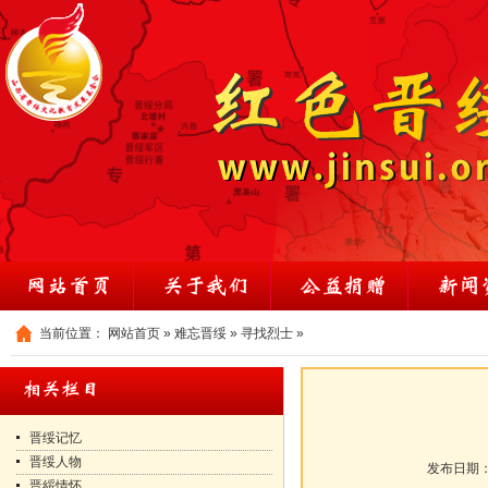
当前位置：
网站首页
»
难忘晋绥
»
寻找烈士
»
晋绥记忆
晋绥人物
发布日期
晋綏情怀