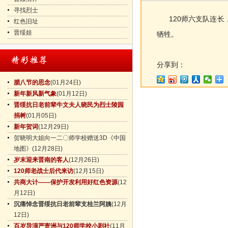
寻找烈士
120师六支队连长，
红色旧址
晋绥娃
牺牲。
分享到：
腊八节的思念
(01月24日)
新年新风新气象
(01月12日)
晋绥抗日老前辈牛文夫人晓民为烈士陵园
捐树
(01月05日)
新年贺词
(12月29日)
贺晓明大姐向一二〇师学校赠送3D《中国
地图》
(12月28日)
岁末迎来晋南的客人
(12月26日)
120师老战士后代来访
(12月15日)
共商大计——保护开发利用好红色资源
(12
月12日)
沉痛悼念晋绥抗日老前辈支桂兰阿姨
(12月
12日)
百岁导演严寄洲与120师学校小剧社
(11月