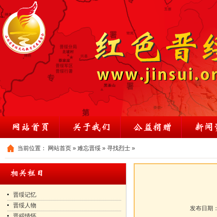
当前位置：
网站首页
»
难忘晋绥
»
寻找烈士
»
晋绥记忆
晋绥人物
发布日期
晋綏情怀