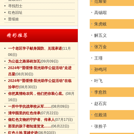
范耀奎
寻找烈士
高锡嘏
红色旧址
晋绥娃
朱虎岐
解五义
张万金
一个老区学子献身国防、兑现承诺
(11月
06日)
王瑾
为公益之路添砖加瓦
(09月09日)
2024年“晋绥情·阳光助学公益活动”走进
孙鸣珂
吕梁
(08月30日)
叶飞
2024年“晋绥情·阳光助学公益活动”在临
汾举行
(08月30日)
李愈胜
你把真情给农民，他们把你装心底。
(08月
16日)
赵石宾
一所中学抗战举校从军……
(08月09日)
清华园里的红色传承
(07月22日)
任殿清
做红色文物的守护者、传承人
(07月17日)
张拴子
那里的孩子都知道贺龙……
(06月22日)
红色土地 英雄史诗
(06月03日)