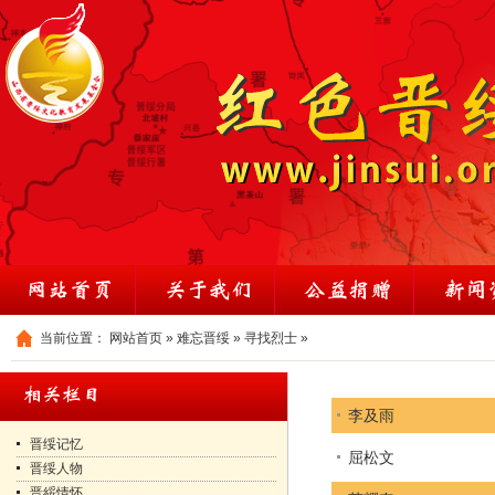
当前位置：
网站首页
»
难忘晋绥
»
寻找烈士
»
李及雨
晋绥记忆
屈松文
晋绥人物
晋綏情怀