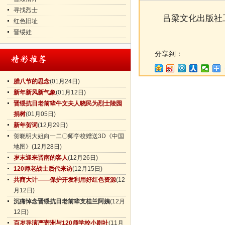
寻找烈士
吕梁文化出版社工
红色旧址
晋绥娃
分享到：
腊八节的思念
(01月24日)
新年新风新气象
(01月12日)
晋绥抗日老前辈牛文夫人晓民为烈士陵园
捐树
(01月05日)
新年贺词
(12月29日)
贺晓明大姐向一二〇师学校赠送3D《中国
地图》
(12月28日)
岁末迎来晋南的客人
(12月26日)
120师老战士后代来访
(12月15日)
共商大计——保护开发利用好红色资源
(12
月12日)
沉痛悼念晋绥抗日老前辈支桂兰阿姨
(12月
12日)
百岁导演严寄洲与120师学校小剧社
(11月