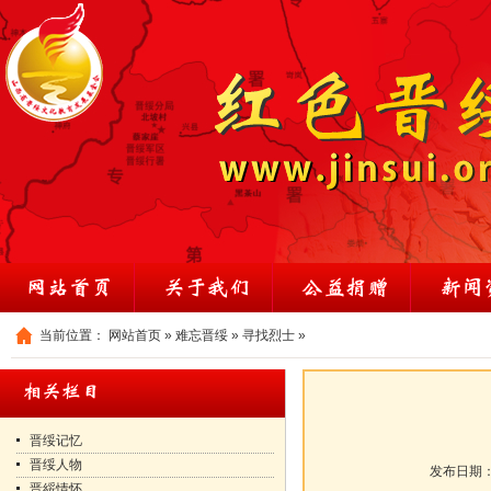
当前位置：
网站首页
»
难忘晋绥
»
寻找烈士
»
晋绥记忆
晋绥人物
发布日期
晋綏情怀