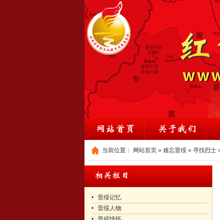
当前位置：
网站首页
»
难忘晋绥
»
寻找烈士
晋绥记忆
晋绥人物
晋綏情怀