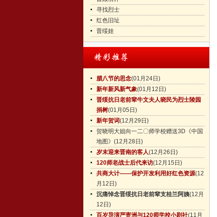
寻找烈士
红色旧址
晋绥娃
腊八节的思念
(01月24日)
新年新风新气象
(01月12日)
晋绥抗日老前辈牛文夫人晓民为烈士陵园
捐树
(01月05日)
新年贺词
(12月29日)
贺晓明大姐向一二〇师学校赠送3D《中国
地图》
(12月28日)
岁末迎来晋南的客人
(12月26日)
120师老战士后代来访
(12月15日)
共商大计——保护开发利用好红色资源
(12
月12日)
沉痛悼念晋绥抗日老前辈支桂兰阿姨
(12月
12日)
百岁导演严寄洲与120师学校小剧社
(11月