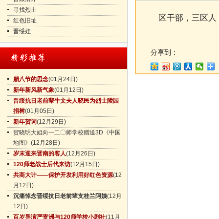
寻找烈士
区干部，三区人
红色旧址
晋绥娃
分享到：
腊八节的思念
(01月24日)
新年新风新气象
(01月12日)
晋绥抗日老前辈牛文夫人晓民为烈士陵园
捐树
(01月05日)
新年贺词
(12月29日)
贺晓明大姐向一二〇师学校赠送3D《中国
地图》
(12月28日)
岁末迎来晋南的客人
(12月26日)
120师老战士后代来访
(12月15日)
共商大计——保护开发利用好红色资源
(12
月12日)
沉痛悼念晋绥抗日老前辈支桂兰阿姨
(12月
12日)
百岁导演严寄洲与120师学校小剧社
(11月