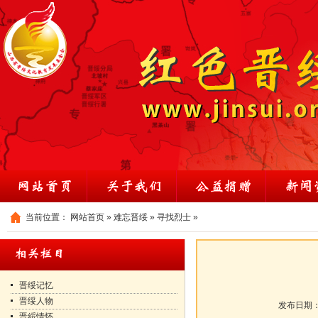
当前位置：
网站首页
»
难忘晋绥
»
寻找烈士
»
晋绥记忆
晋绥人物
发布日期
晋綏情怀