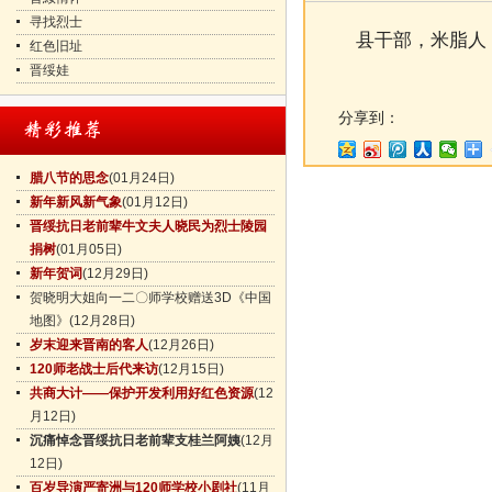
寻找烈士
县干部，米脂人
红色旧址
晋绥娃
分享到：
腊八节的思念
(01月24日)
新年新风新气象
(01月12日)
晋绥抗日老前辈牛文夫人晓民为烈士陵园
捐树
(01月05日)
新年贺词
(12月29日)
贺晓明大姐向一二〇师学校赠送3D《中国
地图》
(12月28日)
岁末迎来晋南的客人
(12月26日)
120师老战士后代来访
(12月15日)
共商大计——保护开发利用好红色资源
(12
月12日)
沉痛悼念晋绥抗日老前辈支桂兰阿姨
(12月
12日)
百岁导演严寄洲与120师学校小剧社
(11月