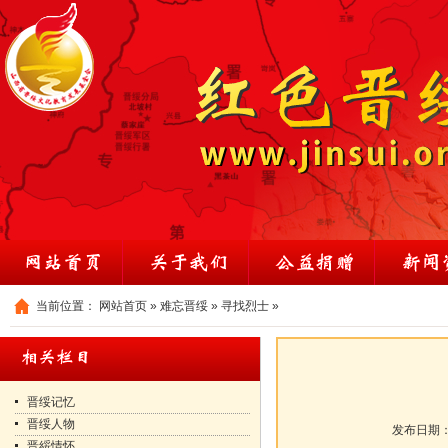
当前位置：
网站首页
»
难忘晋绥
»
寻找烈士
»
晋绥记忆
晋绥人物
发布日期
晋綏情怀