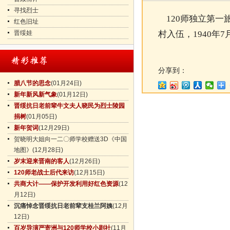
寻找烈士
120师独立第一
红色旧址
晋绥娃
村入伍，1940年
分享到：
腊八节的思念
(01月24日)
新年新风新气象
(01月12日)
晋绥抗日老前辈牛文夫人晓民为烈士陵园
捐树
(01月05日)
新年贺词
(12月29日)
贺晓明大姐向一二〇师学校赠送3D《中国
地图》
(12月28日)
岁末迎来晋南的客人
(12月26日)
120师老战士后代来访
(12月15日)
共商大计——保护开发利用好红色资源
(12
月12日)
沉痛悼念晋绥抗日老前辈支桂兰阿姨
(12月
12日)
百岁导演严寄洲与120师学校小剧社
(11月