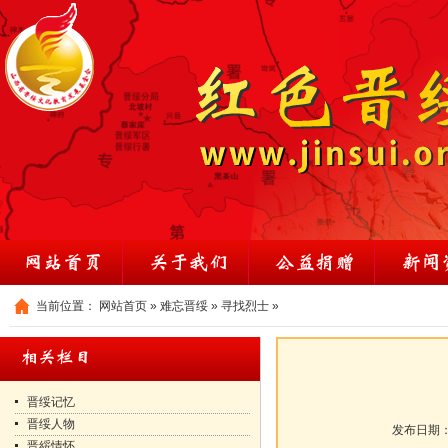
当前位置：
网站首页
»
难忘晋绥
»
寻找烈士
»
晋绥记忆
晋绥人物
发布日期
晋綏情怀