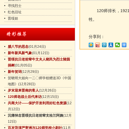
寻找烈士
120师排长，192
红色旧址
晋绥娃
牲。
分享到：
腊八节的思念
(01月24日)
新年新风新气象
(01月12日)
晋绥抗日老前辈牛文夫人晓民为烈士陵园
捐树
(01月05日)
新年贺词
(12月29日)
贺晓明大姐向一二〇师学校赠送3D《中国
地图》
(12月28日)
岁末迎来晋南的客人
(12月26日)
120师老战士后代来访
(12月15日)
共商大计——保护开发利用好红色资源
(12
月12日)
沉痛悼念晋绥抗日老前辈支桂兰阿姨
(12月
12日)
百岁导演严寄洲与120师学校小剧社
(11月