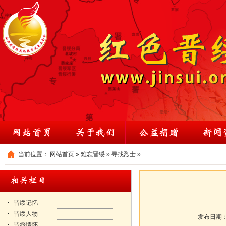
当前位置：
网站首页
»
难忘晋绥
»
寻找烈士
»
晋绥记忆
晋绥人物
发布日期
晋綏情怀