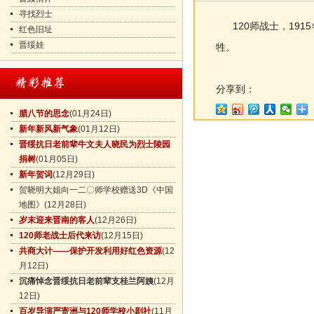
寻找烈士
120师战士，191
红色旧址
晋绥娃
牲。
分享到：
腊八节的思念
(01月24日)
新年新风新气象
(01月12日)
晋绥抗日老前辈牛文夫人晓民为烈士陵园
捐树
(01月05日)
新年贺词
(12月29日)
贺晓明大姐向一二〇师学校赠送3D《中国
地图》
(12月28日)
岁末迎来晋南的客人
(12月26日)
120师老战士后代来访
(12月15日)
共商大计——保护开发利用好红色资源
(12
月12日)
沉痛悼念晋绥抗日老前辈支桂兰阿姨
(12月
12日)
百岁导演严寄洲与120师学校小剧社
(11月