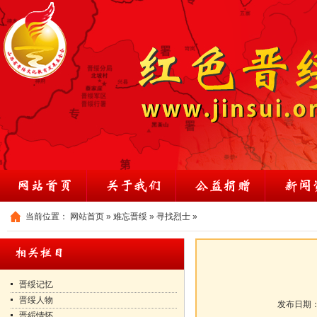
当前位置：
网站首页
»
难忘晋绥
»
寻找烈士
»
晋绥记忆
晋绥人物
发布日期
晋綏情怀