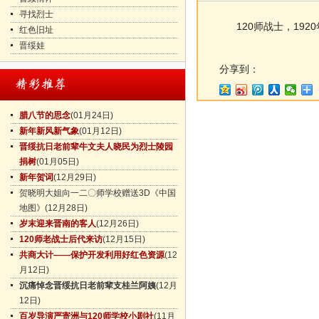
寻找烈士
120师战士，1920
红色旧址
晋绥娃
分享到：
腊八节的思念
(01月24日)
新年新风新气象
(01月12日)
晋绥抗日老前辈牛文夫人晓民为烈士陵园
捐树
(01月05日)
新年贺词
(12月29日)
贺晓明大姐向一二〇师学校赠送3D《中国
地图》
(12月28日)
岁末迎来晋南的客人
(12月26日)
120师老战士后代来访
(12月15日)
共商大计——保护开发利用好红色资源
(12
月12日)
沉痛悼念晋绥抗日老前辈支桂兰阿姨
(12月
12日)
百岁导演严寄洲与120师学校小剧社
(11月