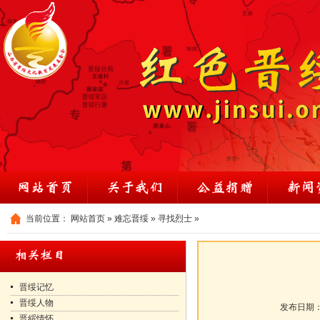
当前位置：
网站首页
»
难忘晋绥
»
寻找烈士
»
晋绥记忆
晋绥人物
发布日期
晋綏情怀