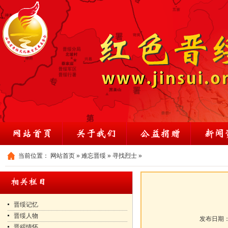
当前位置：
网站首页
»
难忘晋绥
»
寻找烈士
»
晋绥记忆
晋绥人物
发布日期
晋綏情怀