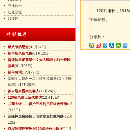
寻找烈士
120师排长，191
红色旧址
晋绥娃
宁镇牺牲。
分享到：
腊八节的思念
(01月24日)
新年新风新气象
(01月12日)
晋绥抗日老前辈牛文夫人晓民为烈士陵园
捐树
(01月05日)
新年贺词
(12月29日)
贺晓明大姐向一二〇师学校赠送3D《中国
地图》
(12月28日)
岁末迎来晋南的客人
(12月26日)
120师老战士后代来访
(12月15日)
共商大计——保护开发利用好红色资源
(12
月12日)
沉痛悼念晋绥抗日老前辈支桂兰阿姨
(12月
12日)
百岁导演严寄洲与120师学校小剧社
(11月