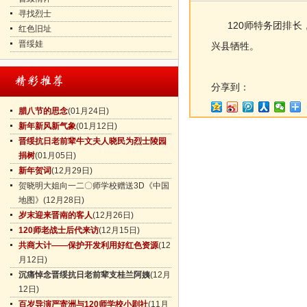
寻找烈士
120师特务团排长，
红色旧址
晋绥娃
兴县牺牲。
分享到：
腊八节的思念
(01月24日)
新年新风新气象
(01月12日)
晋绥抗日老前辈牛文夫人晓民为烈士陵园
捐树
(01月05日)
新年贺词
(12月29日)
贺晓明大姐向一二〇师学校赠送3D《中国
地图》
(12月28日)
岁末迎来晋南的客人
(12月26日)
120师老战士后代来访
(12月15日)
共商大计——保护开发利用好红色资源
(12
月12日)
沉痛悼念晋绥抗日老前辈支桂兰阿姨
(12月
12日)
百岁导演严寄洲与120师学校小剧社
(11月