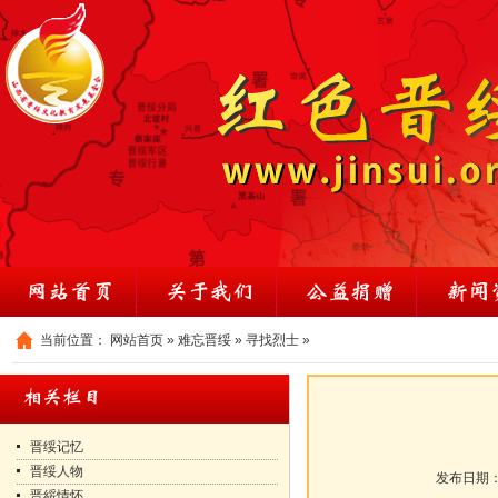
当前位置：
网站首页
»
难忘晋绥
»
寻找烈士
»
晋绥记忆
晋绥人物
发布日期
晋綏情怀