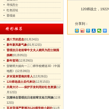
寻找烈士
120师战士，1922
红色旧址
晋绥娃
分享到：
腊八节的思念
(01月24日)
新年新风新气象
(01月12日)
晋绥抗日老前辈牛文夫人晓民为烈士陵园
捐树
(01月05日)
新年贺词
(12月29日)
贺晓明大姐向一二〇师学校赠送3D《中国
地图》
(12月28日)
岁末迎来晋南的客人
(12月26日)
120师老战士后代来访
(12月15日)
共商大计——保护开发利用好红色资源
(12
月12日)
沉痛悼念晋绥抗日老前辈支桂兰阿姨
(12月
12日)
百岁导演严寄洲与120师学校小剧社
(11月