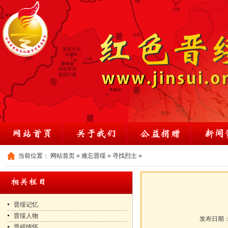
当前位置：
网站首页
»
难忘晋绥
»
寻找烈士
»
晋绥记忆
晋绥人物
发布日期
晋綏情怀