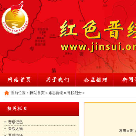
当前位置：
网站首页
»
难忘晋绥
»
寻找烈士
»
晋绥记忆
晋绥人物
发布日期
晋綏情怀