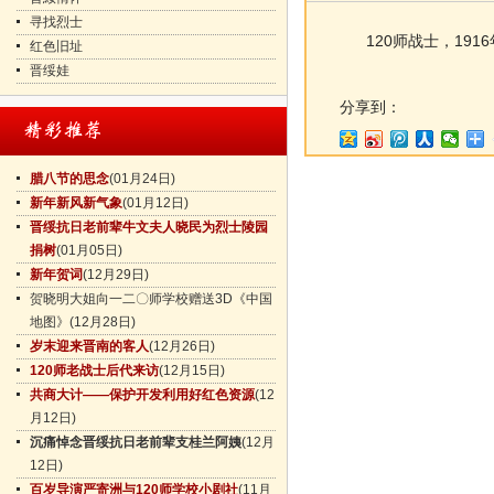
寻找烈士
120师战士，1916
红色旧址
晋绥娃
分享到：
腊八节的思念
(01月24日)
新年新风新气象
(01月12日)
晋绥抗日老前辈牛文夫人晓民为烈士陵园
捐树
(01月05日)
新年贺词
(12月29日)
贺晓明大姐向一二〇师学校赠送3D《中国
地图》
(12月28日)
岁末迎来晋南的客人
(12月26日)
120师老战士后代来访
(12月15日)
共商大计——保护开发利用好红色资源
(12
月12日)
沉痛悼念晋绥抗日老前辈支桂兰阿姨
(12月
12日)
百岁导演严寄洲与120师学校小剧社
(11月