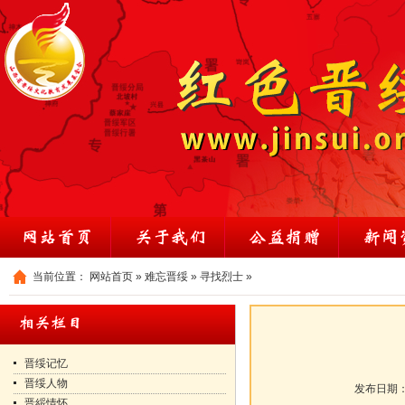
当前位置：
网站首页
»
难忘晋绥
»
寻找烈士
»
晋绥记忆
晋绥人物
发布日期
晋綏情怀