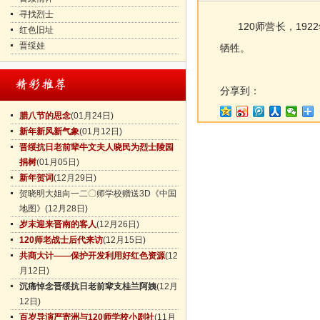
寻找烈士
120师营长，192
红色旧址
晋绥娃
牺牲。
分享到：
腊八节的思念
(01月24日)
新年新风新气象
(01月12日)
晋绥抗日老前辈牛文夫人晓民为烈士陵园
捐树
(01月05日)
新年贺词
(12月29日)
贺晓明大姐向一二〇师学校赠送3D《中国
地图》
(12月28日)
岁末迎来晋南的客人
(12月26日)
120师老战士后代来访
(12月15日)
共商大计——保护开发利用好红色资源
(12
月12日)
沉痛悼念晋绥抗日老前辈支桂兰阿姨
(12月
12日)
百岁导演严寄洲与120师学校小剧社
(11月