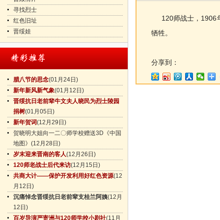
寻找烈士
120师战士，190
红色旧址
晋绥娃
牺牲。
分享到：
腊八节的思念
(01月24日)
新年新风新气象
(01月12日)
晋绥抗日老前辈牛文夫人晓民为烈士陵园
捐树
(01月05日)
新年贺词
(12月29日)
贺晓明大姐向一二〇师学校赠送3D《中国
地图》
(12月28日)
岁末迎来晋南的客人
(12月26日)
120师老战士后代来访
(12月15日)
共商大计——保护开发利用好红色资源
(12
月12日)
沉痛悼念晋绥抗日老前辈支桂兰阿姨
(12月
12日)
百岁导演严寄洲与120师学校小剧社
(11月