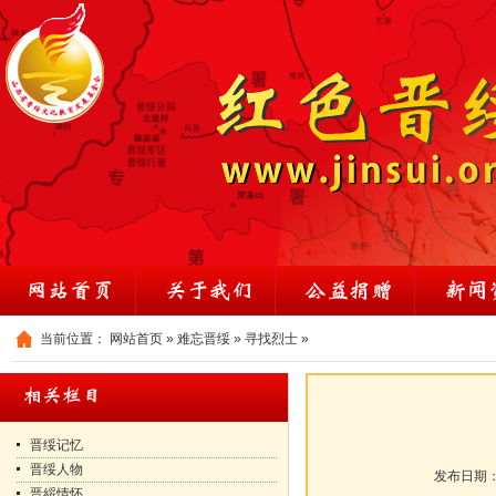
当前位置：
网站首页
»
难忘晋绥
»
寻找烈士
»
晋绥记忆
晋绥人物
发布日期
晋綏情怀