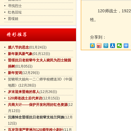
寻找烈士
120师战士，192
红色旧址
晋绥娃
牲。
分享到：
腊八节的思念
(01月24日)
新年新风新气象
(01月12日)
晋绥抗日老前辈牛文夫人晓民为烈士陵园
捐树
(01月05日)
新年贺词
(12月29日)
贺晓明大姐向一二〇师学校赠送3D《中国
地图》
(12月28日)
岁末迎来晋南的客人
(12月26日)
120师老战士后代来访
(12月15日)
共商大计——保护开发利用好红色资源
(12
月12日)
沉痛悼念晋绥抗日老前辈支桂兰阿姨
(12月
12日)
百岁导演严寄洲与120师学校小剧社
(11月