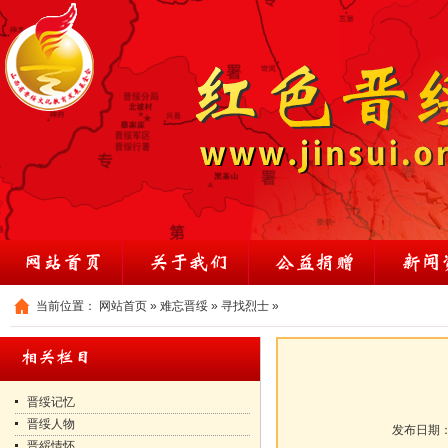
当前位置：
网站首页
»
难忘晋绥
»
寻找烈士
»
晋绥记忆
晋绥人物
发布日期
晋綏情怀