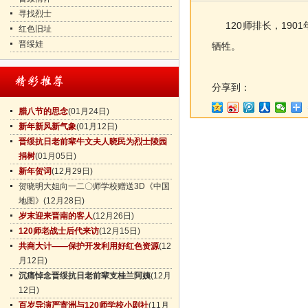
寻找烈士
120师排长，1901
红色旧址
晋绥娃
牺牲。
分享到：
腊八节的思念
(01月24日)
新年新风新气象
(01月12日)
晋绥抗日老前辈牛文夫人晓民为烈士陵园
捐树
(01月05日)
新年贺词
(12月29日)
贺晓明大姐向一二〇师学校赠送3D《中国
地图》
(12月28日)
岁末迎来晋南的客人
(12月26日)
120师老战士后代来访
(12月15日)
共商大计——保护开发利用好红色资源
(12
月12日)
沉痛悼念晋绥抗日老前辈支桂兰阿姨
(12月
12日)
百岁导演严寄洲与120师学校小剧社
(11月