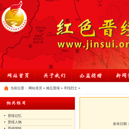
当前位置：
网站首页
»
难忘晋绥
»
寻找烈士
»
晋绥记忆
晋绥人物
发布日期
晋綏情怀