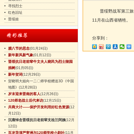
寻找烈士
晋绥野战军第三旅战士
红色旧址
晋绥娃
11月在山西省牺牲。
分享到：
腊八节的思念
(01月24日)
新年新风新气象
(01月12日)
晋绥抗日老前辈牛文夫人晓民为烈士陵园
捐树
(01月05日)
新年贺词
(12月29日)
贺晓明大姐向一二〇师学校赠送3D《中国
地图》
(12月28日)
岁末迎来晋南的客人
(12月26日)
120师老战士后代来访
(12月15日)
共商大计——保护开发利用好红色资源
(12
月12日)
沉痛悼念晋绥抗日老前辈支桂兰阿姨
(12月
12日)
百岁导演严寄洲与120师学校小剧社
(11月