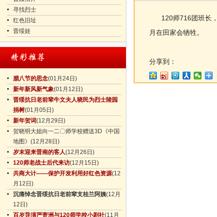
寻找烈士
120师716团班长，
红色旧址
晋绥娃
月在田家会牺牲。
分享到：
腊八节的思念
(01月24日)
新年新风新气象
(01月12日)
晋绥抗日老前辈牛文夫人晓民为烈士陵园
捐树
(01月05日)
新年贺词
(12月29日)
贺晓明大姐向一二〇师学校赠送3D《中国
地图》
(12月28日)
岁末迎来晋南的客人
(12月26日)
120师老战士后代来访
(12月15日)
共商大计——保护开发利用好红色资源
(12
月12日)
沉痛悼念晋绥抗日老前辈支桂兰阿姨
(12月
12日)
百岁导演严寄洲与120师学校小剧社
(11月