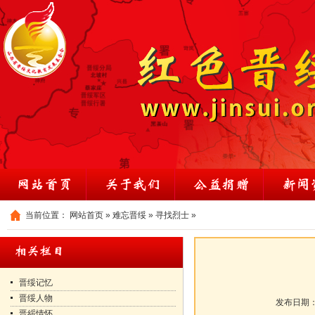
当前位置：
网站首页
»
难忘晋绥
»
寻找烈士
»
晋绥记忆
晋绥人物
发布日期
晋綏情怀