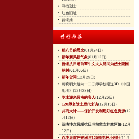
寻找烈士
红色旧址
晋绥娃
腊八节的思念
(01月24日)
新年新风新气象
(01月12日)
晋绥抗日老前辈牛文夫人晓民为烈士陵园
捐树
(01月05日)
新年贺词
(12月29日)
贺晓明大姐向一二〇师学校赠送3D《中国
地图》
(12月28日)
岁末迎来晋南的客人
(12月26日)
120师老战士后代来访
(12月15日)
共商大计——保护开发利用好红色资源
(12
月12日)
沉痛悼念晋绥抗日老前辈支桂兰阿姨
(12月
12日)
百岁导演严寄洲与120师学校小剧社
(11月