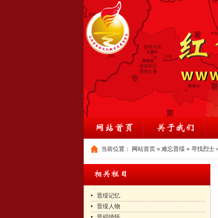
当前位置：
网站首页
»
难忘晋绥
»
寻找烈士
晋绥记忆
晋绥人物
晋綏情怀