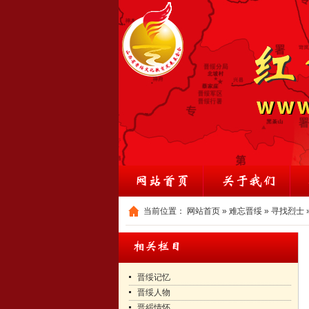
当前位置：
网站首页
»
难忘晋绥
»
寻找烈士
晋绥记忆
晋绥人物
晋綏情怀