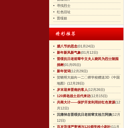
寻找烈士
红色旧址
晋绥娃
腊八节的思念
(01月24日)
新年新风新气象
(01月12日)
晋绥抗日老前辈牛文夫人晓民为烈士陵园
捐树
(01月05日)
新年贺词
(12月29日)
贺晓明大姐向一二〇师学校赠送3D《中国
地图》
(12月28日)
岁末迎来晋南的客人
(12月26日)
120师老战士后代来访
(12月15日)
共商大计——保护开发利用好红色资源
(12
月12日)
沉痛悼念晋绥抗日老前辈支桂兰阿姨
(12月
12日)
百岁导演严寄洲与120师学校小剧社
(11月