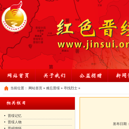
当前位置：
网站首页
»
难忘晋绥
»
寻找烈士
»
晋绥记忆
晋绥人物
发布日期
晋綏情怀