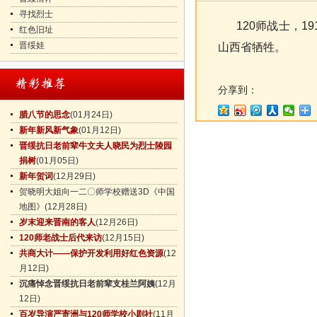
寻找烈士
120师战士，19
红色旧址
晋绥娃
山西省牺牲。
分享到：
腊八节的思念
(01月24日)
新年新风新气象
(01月12日)
晋绥抗日老前辈牛文夫人晓民为烈士陵园
捐树
(01月05日)
新年贺词
(12月29日)
贺晓明大姐向一二〇师学校赠送3D《中国
地图》
(12月28日)
岁末迎来晋南的客人
(12月26日)
120师老战士后代来访
(12月15日)
共商大计——保护开发利用好红色资源
(12
月12日)
沉痛悼念晋绥抗日老前辈支桂兰阿姨
(12月
12日)
百岁导演严寄洲与120师学校小剧社
(11月